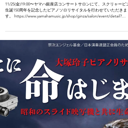
2022年11月22日
大塚玲子ピアノリサイタル スク
ャービン生誕150周年に寄せて
2022年11月25日
11/25(金)19:00〜ヤマハ銀座店コンサートサロンにて、スクリャービ
生誕150周年を記念したピアノソロリサイタルを行わせていただきま
す。 https://www.yamahamusic.jp/shop/ginza/salon/event/detail?
id=2831...