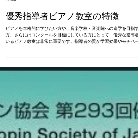
7月6日
優秀指導者ピアノ教室の特徴
ピアノを本格的に学びたい方や、音楽学校・音楽院への進学を目指
方、さらにはコンクールを目標にしている方にとって、優秀な指導
いるピアノ教室は非常に重要です。指導者の質が学習効果やモチベ
ョンに大きく影響するため、教室選びは慎重に行いたいものです。
では、私自身の経験と知識をもとに、優秀な指導者がいるピアノ教
特徴を詳しく解説いたします。 優秀指導者ピアノ教室の共通点 優秀
指導者がいるピアノ教室には、いくつかの共通した特徴があります
れらのポイントを押さえることで、良い教室を見極めやすくなりま
専門的な知識と技術の高さ 指導者は音楽理論や演奏技術に精通してい
るだけでなく、最新の教育法も取り入れています。例えば、ロシア
の専門的な指導ができる教室は、独自のメソッドを持っていること
いです。 個別のニーズに応じた指導 生徒一人ひとりの目標やレベルに