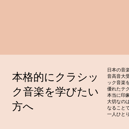
日本の音
本格的にクラシッ
音高音大
ック音楽
ク音楽を学びたい
優れたテ
本当に印
大切なの
方へ
なること
一人ひと