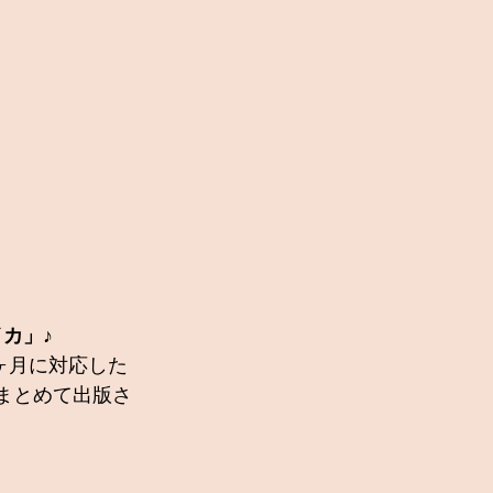
イカ」♪
ヶ月に対応した
年にまとめて出版さ