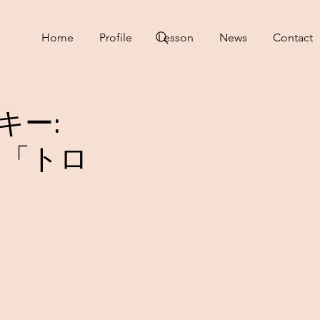
Home
Profile
Lesson
News
Contact
キー:
 「トロ