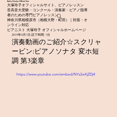
​Reiko Otsuka Official Site
大塚玲子オフィシャルサイト、ピアノレッスン
音高音大受験・コンクール・演奏家・ピアノ指導
者のための専門ピアノレッスン
神奈川県相模原市（相模大野・町田）｜対面・オ
ンライン対応
ピアニスト 大塚玲子 オフィシャルホームページ
2019年4月1日
読了時間: 1分
演奏動画のご紹介☆スクリャ
ービン:ピアノソナタ 変ホ短
調 第3楽章
https://www.youtube.com/embed/NYz2wXjZDj4