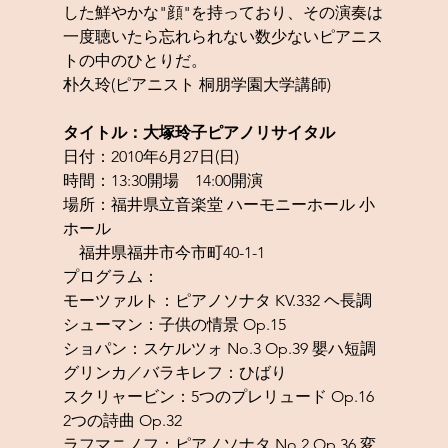
した鮮やかな"顔"を持っており、その演奏は
一度聴いたら忘れられない数少ないピアニス
トの中のひとりだ。
朴久玲(ピアニスト 桐朋学園大学講師)
タイトル：大塚玲子ピアノリサイタル
日付：2010年6月27日(日)
時間：13:30開場　14:00開演
場所：福井県立音楽堂 ハーモニーホール 小
ホール
　福井県福井市今市町40-1-1
プログラム：
モーツァルト：ピアノソナタ KV.332 ヘ長調
シューマン：子供の情景 Op.15
ショパン：スケルツォ No.3 Op.39 嬰ハ短調
グリンカ／バラキレフ：ひばり
スクリャービン：5つのプレリュード Op.16 
2つの詩曲 Op.32
ラフマニノフ：ピアノソナタ No.2 Op.36 変