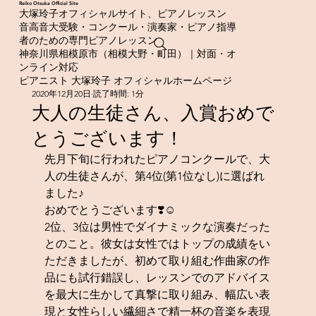
​Reiko Otsuka Official Site
大塚玲子オフィシャルサイト、ピアノレッスン
音高音大受験・コンクール・演奏家・ピアノ指導
者のための専門ピアノレッスン
神奈川県相模原市（相模大野・町田）｜対面・オ
ンライン対応
ピアニスト 大塚玲子 オフィシャルホームページ
2020年12月20日
読了時間: 1分
大人の生徒さん、入賞おめで
とうございます！
先月下旬に行われたピアノコンクールで、大
人の生徒さんが、第4位(第1位なし)に選ばれ
ました♪
おめでとうございます❣️☺️
2位、3位は男性でダイナミックな演奏だった
とのこと。彼女は女性ではトップの成績をい
ただきましたが、初めて取り組む作曲家の作
品にも試行錯誤し、レッスンでのアドバイス
を最大に生かして真撃に取り組み、幅広い表
現と女性らしい繊細さで精一杯の音楽を表現