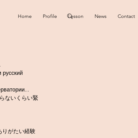
Home
Profile
Lesson
News
Contact
 
 русский 
рватории...
らないくらい緊
ありがたい経験