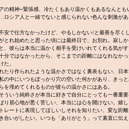
アの精神=緊張感、冷たくもあり温かくもあるなんとも
…ロシア人と一緒でないと感じられない色んな刺激があ
不安で仕方なかったけど、やるしかない!と最善を尽く
がとれ始めたと思った頃には最終日で、お別れ。寂しか
と、彼らは本当に温かく相手を受けいれてくれる気がす
十分ではなかったから、そこまでの距離にはなれなかっ
けた。
れたり作られたような温かさではなく裏表もない、日本
私の中にいつもぽっかり穴の空いた何かがあり、きっと
らを埋めてくれるものが彼らの温かさにはある。
そういう純粋さが本当に好きで自分にとっても一番重要
ぱり居心地が悪く苦しい、本当には心を開けない。嬉し
トレートに表現してほしいしそれを知りたい、変な距離
き合いがしたい。いつも「ありがとう」って素直に伝え