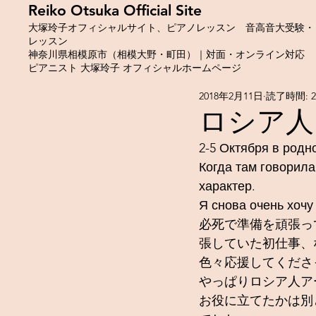
​Reiko Otsuka Official Site
大塚玲子オフィシャルサイト、ピアノレッスン 音高音大受験・
レッスン
神奈川県相模原市（相模大野・町田）｜対面・オンライン対応
ピアニスト 大塚玲子 オフィシャルホームページ
2018年2月11日
読了時間: 
ロシア人
2-5 Октября в родн
Когда там говорила
характер.
Я снова очень хочу
必死で準備を頑張っ
張していた初仕事、
色々応援してくださ
やっぱりロシア人ア
お役に立てたかは別