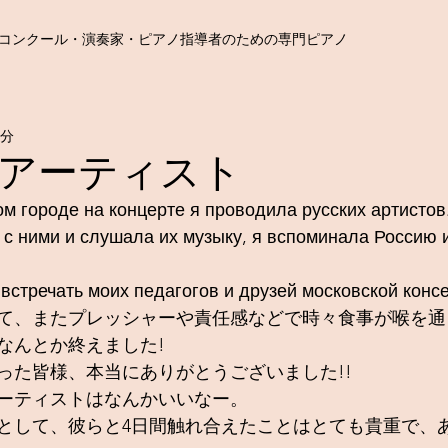
コンクール・演奏家・ピアノ指導者のための専門ピアノ
2分
アーティスト
ом городе на концерте я проводила русских артистов.
 с ними и слушала их музыку, я вспоминала Россию и
 встречать моих педагогов и друзей московской консе
て、またプレッシャーや責任感などで時々食事が喉を通
なんとか終えました!
った皆様、本当にありがとうございました!!
ーティストはなんかいいなー。
として、彼らと4日間触れ合えたことはとても貴重で、