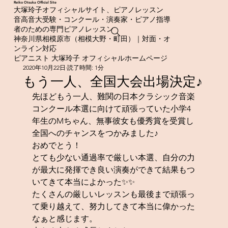
​Reiko Otsuka Official Site
大塚玲子オフィシャルサイト、ピアノレッスン
音高音大受験・コンクール・演奏家・ピアノ指導
者のための専門ピアノレッスン
神奈川県相模原市（相模大野・町田）｜対面・オ
ンライン対応
ピアニスト 大塚玲子 オフィシャルホームページ
2020年10月22日
読了時間: 1分
もう一人、全国大会出場決定♪
先ほどもう一人、難関の日本クラシック音楽
コンクール本選に向けて頑張っていた小学4
年生のMちゃん、無事彼女も優秀賞を受賞し
全国へのチャンスをつかみました♪
おめでとう！
とても少ない通過率で厳しい本選、自分の力
が最大に発揮でき良い演奏ができて結果もつ
いてきて本当によかった✨✨
たくさんの厳しいレッスンも最後まで頑張っ
て乗り越えて、努力してきて本当に偉かった
なぁと感じます。